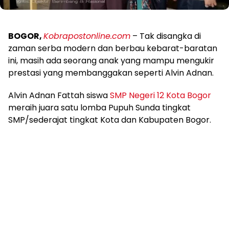
BOGOR,
Kobrapostonline.com
– Tak disangka di
zaman serba modern dan berbau kebarat-baratan
ini, masih ada seorang anak yang mampu mengukir
prestasi yang membanggakan seperti Alvin Adnan.
Alvin Adnan Fattah siswa
SMP Negeri 12 Kota Bogor
meraih juara satu lomba Pupuh Sunda tingkat
SMP/sederajat tingkat Kota dan Kabupaten Bogor.