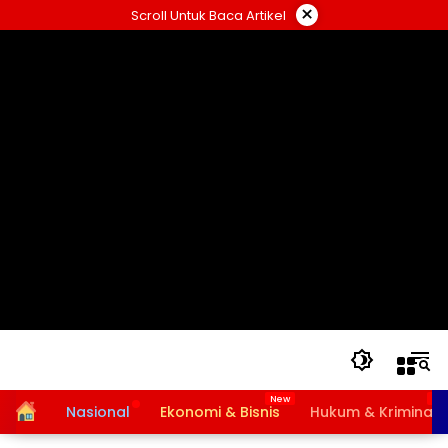
Langsung
×
Scroll Untuk Baca Artikel
ke
konten
Home
Nasional
Ekonomi & Bisnis
Hukum & Kriminal