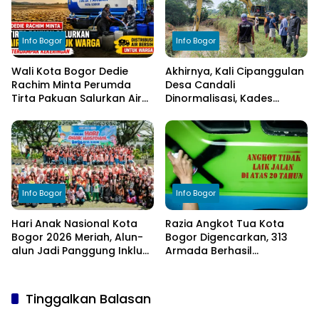
Info Bogor
Info Bogor
Wali Kota Bogor Dedie
Akhirnya, Kali Cipanggulan
Rachim Minta Perumda
Desa Candali
Tirta Pakuan Salurkan Air
Dinormalisasi, Kades
Bersih bagi Warga
Ucapkan Terima Kasih
Terdampak Kekeringan
kepada Bupati Bogor
Info Bogor
Info Bogor
Hari Anak Nasional Kota
Razia Angkot Tua Kota
Bogor 2026 Meriah, Alun-
Bogor Digencarkan, 313
alun Jadi Panggung Inklusi
Armada Berhasil
Anak
Ditertibkan
Tinggalkan Balasan