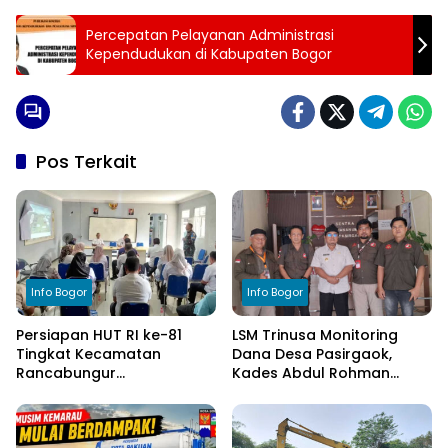
Percepatan Pelayanan Administrasi
Kependudukan di Kabupaten Bogor
Pos Terkait
Info Bogor
Info Bogor
Persiapan HUT RI ke-81
LSM Trinusa Monitoring
Tingkat Kecamatan
Dana Desa Pasirgaok,
Rancabungur
Kades Abdul Rohman
Dimatangkan di Desa
Tegaskan Komitmen
Cimulang, Libatkan Seluruh
Transparansi Pengelolaan
Elemen Masyarakat
Anggaran