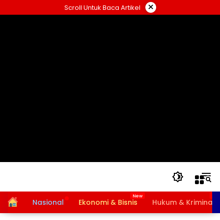
Langsung
×
Scroll Untuk Baca Artikel
ke
konten
Home
Nasional
Ekonomi & Bisnis
Hukum & Kriminal