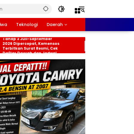
tiwa
Teknologi
Daerah
nsos PKH dan BPNT
Persiapan HUT RI ke-8
hap 3 Juli-September
Tingkat Kecamatan
26 Dipercepat, Kemensos
Rancabungur Dimat
rbitkan Surat Resmi, Cek
di Desa Cimulang, Li
ftar Daerah dan Jadwal
Seluruh Elemen Masy
ncairan