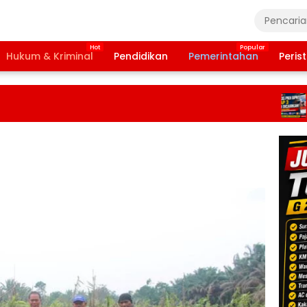
Hukum & Kriminal
Pendidikan
Pemerintahan
Peris
Ba
Ta
20
Te
Da
Pe