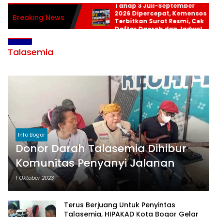
Tahap 3 Juli-September
2026 Dipercepat, Kemensos
Breaking News
Terbitkan Surat Resmi, Cek
Daftar Daerah dan Jadwal
Pencairan
Talasemia
Info Bogor
Donor Darah Talasemia Dihibur
Komunitas Penyanyi Jalanan
1 Oktober 2023
Terus Berjuang Untuk Penyintas
Talasemia, HIPAKAD Kota Bogor Gelar