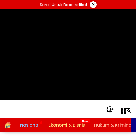
Langsung
×
Scroll Untuk Baca Artikel
ke
konten
Home
Nasional
Ekonomi & Bisnis
Hukum & Kriminal
Bansos PKH dan BPNT