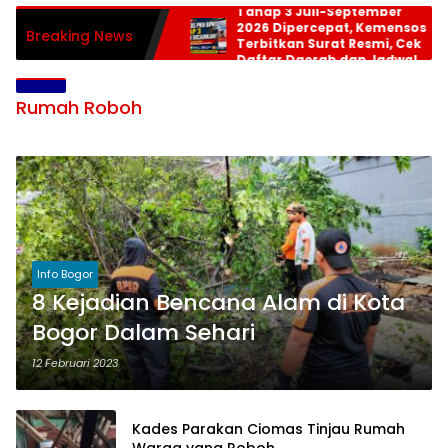
Tahap 3 Juli-September
2026 Dipercepat, Kemensos
Breaking News
Terbitkan Surat Resmi, Cek
Daftar Daerah dan Jadwal
Pencairan
Rumah Roboh
Info Bogor
8 Kejadian Bencana Alam di Kota
Bogor Dalam Sehari
12 Februari 2023
Kades Parakan Ciomas Tinjau Rumah