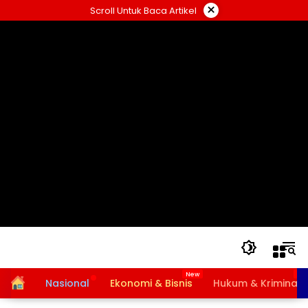
Langsung
×
Scroll Untuk Baca Artikel
ke
konten
Home
Nasional
Ekonomi & Bisnis
Hukum & Kriminal
Bansos PKH dan BPNT