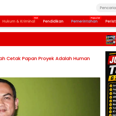
Hukum & Kriminal
Pendidikan
Pemerintahan
Peris
Ba
Ta
20
Te
Da
Pe
lah Cetak Papan Proyek Adalah Human