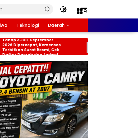
tiwa
Teknologi
Daerah
nsos PKH dan BPNT
Persiapan HUT RI ke-8
hap 3 Juli-September
Tingkat Kecamatan
26 Dipercepat, Kemensos
Rancabungur Dimat
rbitkan Surat Resmi, Cek
di Desa Cimulang, Li
ftar Daerah dan Jadwal
Seluruh Elemen Masy
ncairan