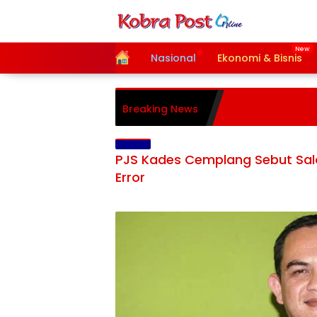
Langsung
ke
konten
Home
Nasional
Ekonomi & Bisnis
Breaking News
PJS Kades Cemplang Sebut Sa
Error