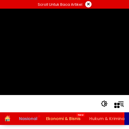
Langsung
×
Scroll Untuk Baca Artikel
ke
konten
Home
Nasional
Ekonomi & Bisnis
Hukum & Kriminal
Bansos PKH dan BPNT