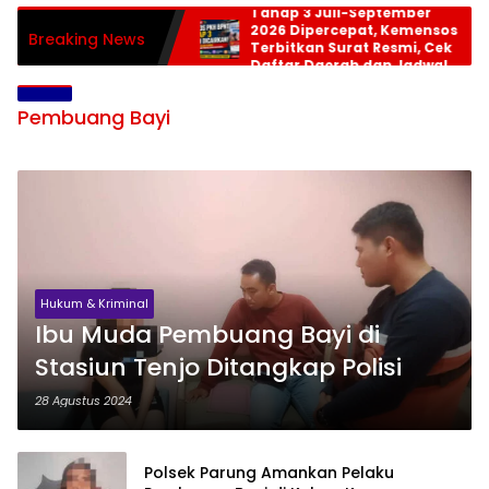
Tahap 3 Juli-September
2026 Dipercepat, Kemensos
Breaking News
Terbitkan Surat Resmi, Cek
Daftar Daerah dan Jadwal
Pencairan
Pembuang Bayi
Hukum & Kriminal
Ibu Muda Pembuang Bayi di
Stasiun Tenjo Ditangkap Polisi
28 Agustus 2024
Polsek Parung Amankan Pelaku