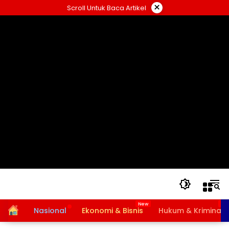
Langsung
×
Scroll Untuk Baca Artikel
ke
konten
Home
Nasional
Ekonomi & Bisnis
Hukum & Kriminal
Bansos PKH dan BPNT