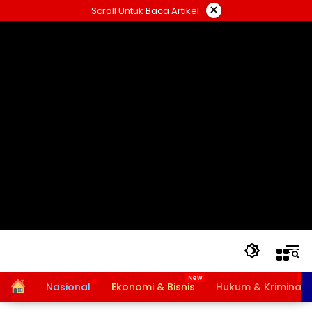
Langsung
×
Scroll Untuk Baca Artikel
ke
konten
Home
Nasional
Ekonomi & Bisnis
Hukum & Kriminal
Bansos PKH dan BPNT