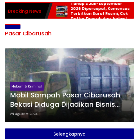
Tahap 3 Juli-September
2026 Dipercepat, Kemensos
Breaking News
Terbitkan Surat Resmi, Cek
Daftar Daerah dan Jadwal
Pencairan
Pasar Cibarusah
Hukum & Kriminal
Mobil Sampah Pasar Cibarusah
Bekasi Diduga Dijadikan Bisnis
Pribadi
28 Agustus 2024
Selengkapnya