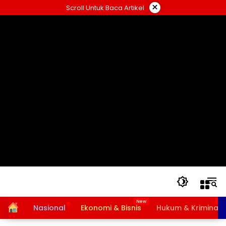
Langsung
×
Scroll Untuk Baca Artikel
ke
konten
Home
Nasional
Ekonomi & Bisnis
Hukum & Kriminal
Bansos PKH dan BPNT