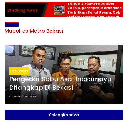
Tahap 3 Juli-September
2026 Dipercepat, Kemensos
Breaking News
Terbitkan Surat Resmi, Cek
Daftar Daerah dan Jadwal
Pencairan
Mapolres Metro Bekasi
Info Bekasi
Pengedar Sabu Asal Indramayu
Ditangkap Di Bekasi
11 Desember 2019
Selengkapnya