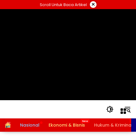
Langsung
×
Scroll Untuk Baca Artikel
ke
konten
Home
Nasional
Ekonomi & Bisnis
Hukum & Kriminal
Bansos PKH dan BPNT