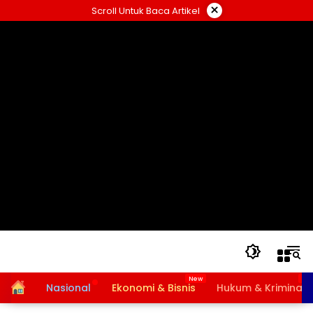
Langsung
×
Scroll Untuk Baca Artikel
ke
konten
Home
Nasional
Ekonomi & Bisnis
Hukum & Kriminal
Bansos PKH dan BPNT