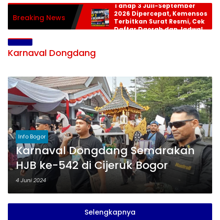
Tahap 3 Juli-September
2026 Dipercepat, Kemensos
Breaking News
Terbitkan Surat Resmi, Cek
Daftar Daerah dan Jadwal
Pencairan
Karnaval Dongdang
Info Bogor
Karnaval Dongdang Semarakan
HJB ke-542 di Cijeruk Bogor
4 Juni 2024
Selengkapnya