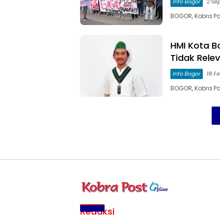
Info Bogor
2 Se
BOGOR, Kobra P
HMI Kota B
Tidak Rele
Info Bogor
18 Fe
BOGOR, Kobra P
Redaksi