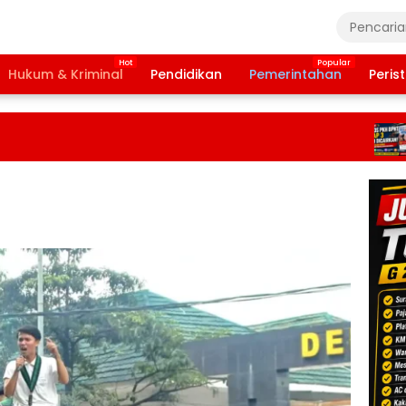
Hukum & Kriminal
Pendidikan
Pemerintahan
Peris
Ba
Ta
20
Te
Da
Pe