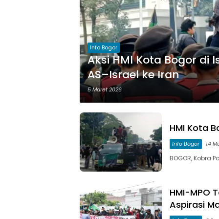
Info Bogor
Aksi HMI Kota Bogor di 
AS–Israel ke Iran
5 Maret 2026
HMI Kota B
Info Bogor
14 M
BOGOR, Kobra P
HMI-MPO T
Aspirasi M