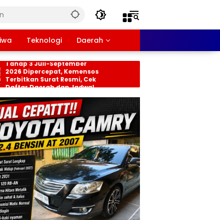
tiwa
Teknologi
Daerah
nsos PKH dan BPNT
Persiapan HUT RI ke-8
hap 3 Juli-September
Tingkat Kecamatan
26 Dipercepat, Kemensos
Rancabungur Dimat
rbitkan Surat Resmi, Cek
di Desa Cimulang, Li
ftar Daerah dan Jadwal
Seluruh Elemen Masy
ncairan