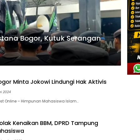
Istana Bogor, Kutuk Serangan
ogor Minta Jokowi Lindungi Hak Aktivis
ei 2024
ost Online – Himpunan Mahasiswa Islam…
olak Kenaikan BBM, DPRD Tampung
ahasiswa