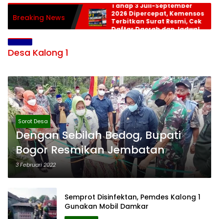
Tahap 3 Juli-September
2026 Dipercepat, Kemensos
Breaking News
Terbitkan Surat Resmi, Cek
Daftar Daerah dan Jadwal
Pencairan
Desa Kalong 1
Sorot Desa
Dengan Sebilah Bedog, Bupati
Bogor Resmikan Jembatan
3 Februari 2022
Semprot Disinfektan, Pemdes Kalong 1
Gunakan Mobil Damkar