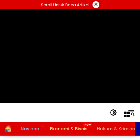
Langsung
×
Scroll Untuk Baca Artikel
ke
konten
Home
Nasional
Ekonomi & Bisnis
Hukum & Kriminal
Bansos PKH dan BPNT