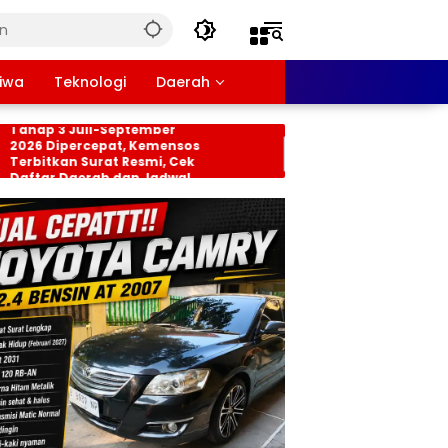
tiwa
Teknologi
Daerah
nsos PKH dan BPNT
Persiapan HUT RI ke-8
hap 3 Juli-September
Tingkat Kecamatan
26 Dipercepat, Kemensos
Rancabungur Dimat
rbitkan Surat Resmi, Cek
di Desa Cimulang, Li
ftar Daerah dan Jadwal
Seluruh Elemen Masy
ncairan