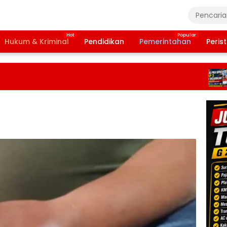
Hukum & Kriminal
Pendidikan
Pemerintahan
Peris
Ba
Ta
20
Te
Da
Pe