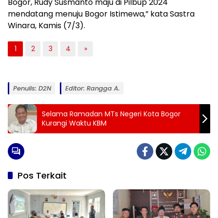
Bogor, Rudy Susmanto maju di Pilbup 2024
mendatang menuju Bogor Istimewa,” kata Sastra
Winara, Kamis (7/3).
1
2
3
4
»
Penulis: D2N
Editor: Rangga A.
Selama Ramadan MTs Negeri Kota Bogor
Kurangi Waktu KBM
Pos Terkait