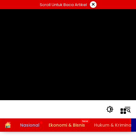
Langsung
×
Scroll Untuk Baca Artikel
ke
konten
Home
Nasional
Ekonomi & Bisnis
Hukum & Kriminal