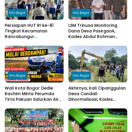
Info Bogor
Info Bogor
Persiapan HUT RI ke-81
LSM Trinusa Monitoring
Tingkat Kecamatan
Dana Desa Pasirgaok,
Rancabungur
Kades Abdul Rohman
Dimatangkan di Desa
Tegaskan Komitmen
Cimulang, Libatkan Seluruh
Transparansi Pengelolaan
Elemen Masyarakat
Anggaran
Info Bogor
Info Bogor
Wali Kota Bogor Dedie
Akhirnya, Kali Cipanggulan
Rachim Minta Perumda
Desa Candali
Tirta Pakuan Salurkan Air
Dinormalisasi, Kades
Bersih bagi Warga
Ucapkan Terima Kasih
Terdampak Kekeringan
kepada Bupati Bogor