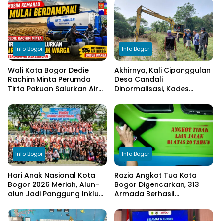
Info Bogor
Info Bogor
Wali Kota Bogor Dedie
Akhirnya, Kali Cipanggulan
Rachim Minta Perumda
Desa Candali
Tirta Pakuan Salurkan Air
Dinormalisasi, Kades
Bersih bagi Warga
Ucapkan Terima Kasih
Terdampak Kekeringan
kepada Bupati Bogor
Info Bogor
Info Bogor
Hari Anak Nasional Kota
Razia Angkot Tua Kota
Bogor 2026 Meriah, Alun-
Bogor Digencarkan, 313
alun Jadi Panggung Inklusi
Armada Berhasil
Anak
Ditertibkan