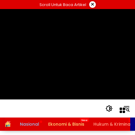
Langsung
×
Scroll Untuk Baca Artikel
ke
konten
Home
Nasional
Ekonomi & Bisnis
Hukum & Kriminal