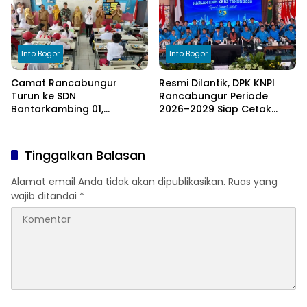
Info Bogor
Info Bogor
Camat Rancabungur
Resmi Dilantik, DPK KNPI
Turun ke SDN
Rancabungur Periode
Bantarkambing 01,
2026–2029 Siap Cetak
Program KAMI Mendengar
Pemuda Berdaya dan
Ungkap Kekurangan 9
Perkuat Kolaborasi untuk
Ruang Kelas dan 8 Guru
Kemajuan Daerah
Tinggalkan Balasan
Alamat email Anda tidak akan dipublikasikan.
Ruas yang
wajib ditandai
*