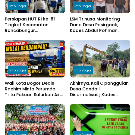
Info Bogor
Info Bogor
Persiapan HUT RI ke-81
LSM Trinusa Monitoring
Tingkat Kecamatan
Dana Desa Pasirgaok,
Rancabungur
Kades Abdul Rohman
Dimatangkan di Desa
Tegaskan Komitmen
Cimulang, Libatkan Seluruh
Transparansi Pengelolaan
Elemen Masyarakat
Anggaran
Info Bogor
Info Bogor
Wali Kota Bogor Dedie
Akhirnya, Kali Cipanggulan
Rachim Minta Perumda
Desa Candali
Tirta Pakuan Salurkan Air
Dinormalisasi, Kades
Bersih bagi Warga
Ucapkan Terima Kasih
Terdampak Kekeringan
kepada Bupati Bogor
Info Bogor
Info Bogor