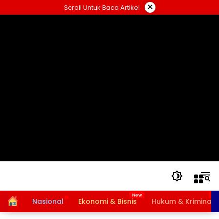
Langsung
×
Scroll Untuk Baca Artikel
ke
konten
Home
Nasional
Ekonomi & Bisnis
Hukum & Kriminal