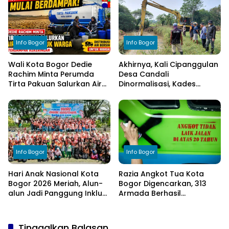
Elemen Masyarakat
Anggaran
Info Bogor
Info Bogor
Wali Kota Bogor Dedie
Akhirnya, Kali Cipanggulan
Rachim Minta Perumda
Desa Candali
Tirta Pakuan Salurkan Air
Dinormalisasi, Kades
Bersih bagi Warga
Ucapkan Terima Kasih
Terdampak Kekeringan
kepada Bupati Bogor
Info Bogor
Info Bogor
Hari Anak Nasional Kota
Razia Angkot Tua Kota
Bogor 2026 Meriah, Alun-
Bogor Digencarkan, 313
alun Jadi Panggung Inklusi
Armada Berhasil
Anak
Ditertibkan
Tinggalkan Balasan