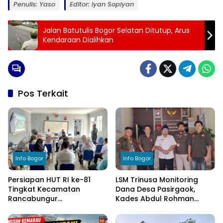
Penulis: Yaso
Editor: Iyan Sopiyan
Jalan Batutulis Bogor Selatan Ditutup, Arus
Kendaraan Dialihkan
Pos Terkait
Info Bogor
Info Bogor
Persiapan HUT RI ke-81
LSM Trinusa Monitoring
Tingkat Kecamatan
Dana Desa Pasirgaok,
Rancabungur
Kades Abdul Rohman
Dimatangkan di Desa
Tegaskan Komitmen
Cimulang, Libatkan Seluruh
Transparansi Pengelolaan