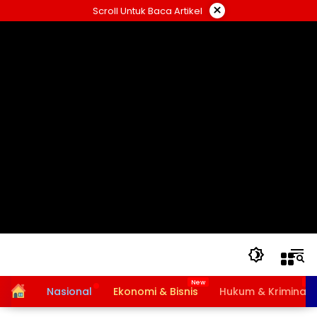
Langsung
×
Scroll Untuk Baca Artikel
ke
konten
Home
Nasional
Ekonomi & Bisnis
Hukum & Kriminal