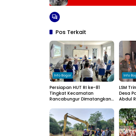
Pos Terkait
Info Bogor
Info Bo
Persiapan HUT RI ke-81
LSM Tri
Tingkat Kecamatan
Desa Pa
Rancabungur Dimatangkan
Abdul 
di Desa Cimulang, Libatkan
Komitm
Seluruh Elemen Masyarakat
Pengel