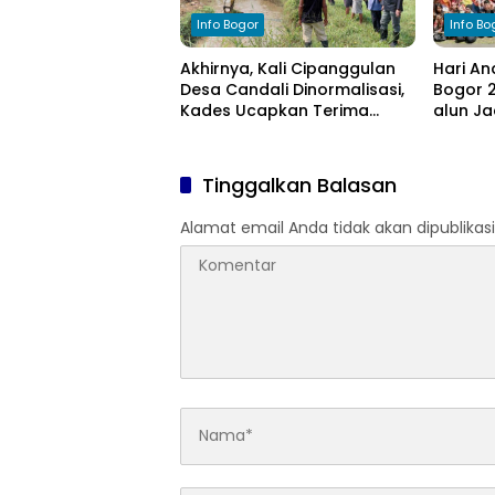
Info Bogor
Info Bo
Akhirnya, Kali Cipanggulan
Hari An
Desa Candali Dinormalisasi,
Bogor 2
Kades Ucapkan Terima
alun Ja
Kasih kepada Bupati Bogor
Anak
Tinggalkan Balasan
Alamat email Anda tidak akan dipublikasi