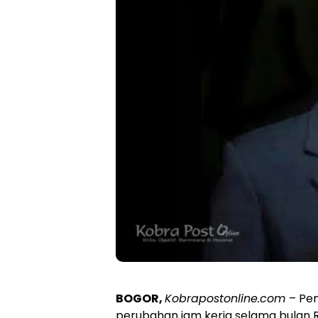
BOGOR,
Kobrapostonline.com
– Pe
perubahan jam kerja selama bulan R