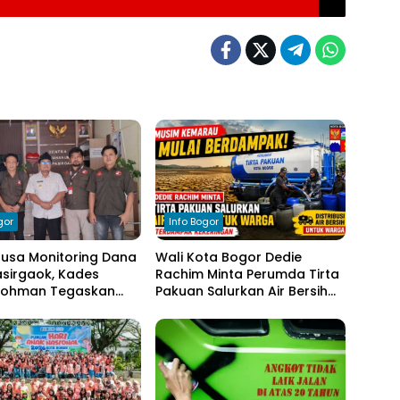
gor
Info Bogor
nusa Monitoring Dana
Wali Kota Bogor Dedie
sirgaok, Kades
Rachim Minta Perumda Tirta
Rohman Tegaskan
Pakuan Salurkan Air Bersih
en Transparansi
bagi Warga Terdampak
olaan Anggaran
Kekeringan