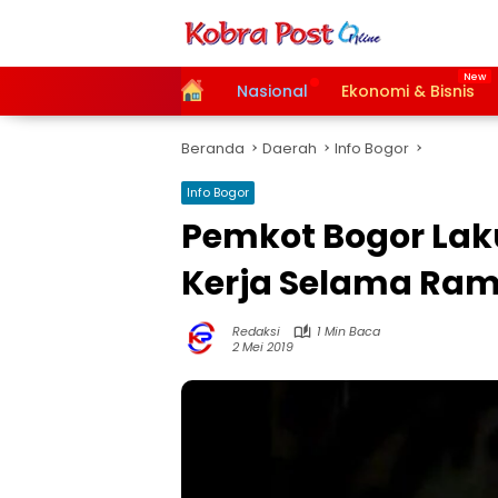
Langsung
ke
konten
Home
Nasional
Ekonomi & Bisnis
Beranda
Daerah
Info Bogor
Info Bogor
Pemkot Bogor La
Kerja Selama Ra
Redaksi
1 Min Baca
2 Mei 2019