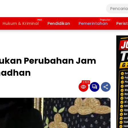
Hukum & Kriminal
Pendidikan
Pemerintahan
Peris
kukan Perubahan Jam
madhan
3705