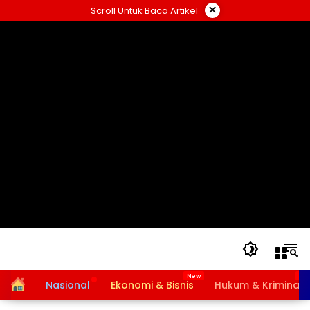
Langsung
×
Scroll Untuk Baca Artikel
ke
konten
Home
Nasional
Ekonomi & Bisnis
Hukum & Kriminal