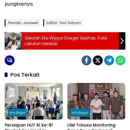
pungkasnya.
Penulis: Junaedi
Editor: Yan Sofyan
Sekolah Eka Wijaya Disegel Sepihak, Polisi
Lakukan Mediasi
Pos Terkait
Info Bogor
Info Bogor
Persiapan HUT RI ke-81
LSM Trinusa Monitoring