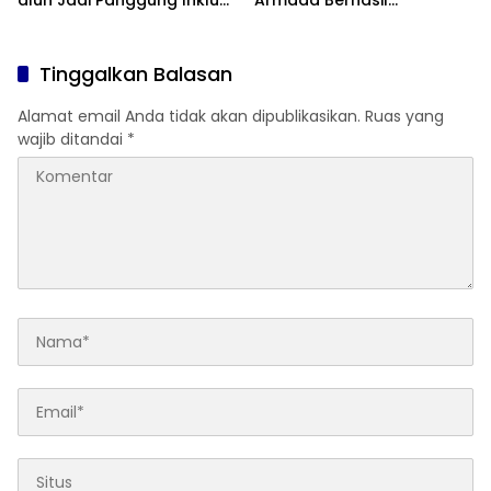
alun Jadi Panggung Inklusi
Armada Berhasil
Anak
Ditertibkan
Tinggalkan Balasan
Alamat email Anda tidak akan dipublikasikan.
Ruas yang
wajib ditandai
*