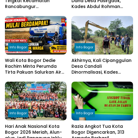
Tingkat Kecamatan
Dana Desa Pasirgaok,
Rancabungur
Kades Abdul Rohman
Dimatangkan di Desa
Tegaskan Komitmen
Cimulang, Libatkan Seluruh
Transparansi Pengelolaan
Elemen Masyarakat
Anggaran
Info Bogor
Info Bogor
Wali Kota Bogor Dedie
Akhirnya, Kali Cipanggulan
Rachim Minta Perumda
Desa Candali
Tirta Pakuan Salurkan Air
Dinormalisasi, Kades
Bersih bagi Warga
Ucapkan Terima Kasih
Terdampak Kekeringan
kepada Bupati Bogor
Info Bogor
Info Bogor
Hari Anak Nasional Kota
Razia Angkot Tua Kota
Bogor 2026 Meriah, Alun-
Bogor Digencarkan, 313