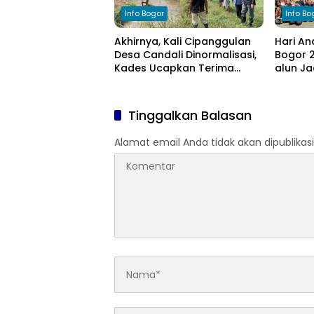
Info Bogor
Info Bo
Akhirnya, Kali Cipanggulan
Hari An
Desa Candali Dinormalisasi,
Bogor 2
Kades Ucapkan Terima
alun Ja
Kasih kepada Bupati Bogor
Anak
Tinggalkan Balasan
Alamat email Anda tidak akan dipublikasi