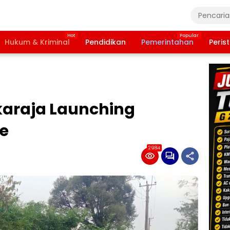
Hukum & Kriminal
Pendidikan
Pemerintahan
Peris
karaja Launching
e
2984