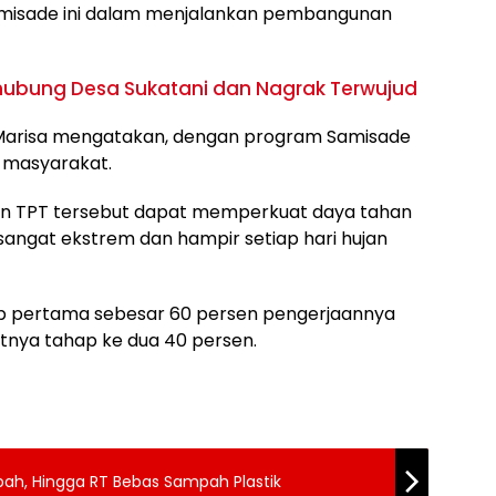
isade ini dalam menjalankan pembangunan
ghubung Desa Sukatani dan Nagrak Terwujud
 Marisa mengatakan, dengan program Samisade
i masyarakat.
 TPT tersebut dapat memperkuat daya tahan
a sangat ekstrem dan hampir setiap hari hujan
p pertama sebesar 60 persen pengerjaannya
jutnya tahap ke dua 40 persen.
h, Hingga RT Bebas Sampah Plastik