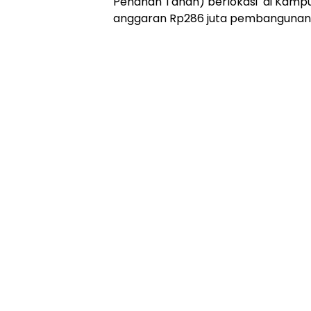
Penahan Tanah) berlokasi di Kamp
anggaran Rp286 juta pembangunan t