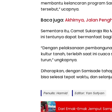
membantu kelancaran program Sam
tersebut,” ucapnya.
Baca juga:
Akhirnya, Jalan Pen
Sementara itu, Camat Sukaraja Ria
ini tentunya dapat bermanfaat bag
“Dengan pelaksanaan pembangunan
kultur tanah, terlebih saat ini cuac
turun,” ungkapnya.
Diharapkan, dengan Samisade taha
bisa selesai tepat waktu, dan selan
Penulis: Hamid
Editor: Yan Sofyan
Dari Emak-Emak Jemput Sampa