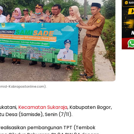
amid-Kobrapostonline.com).
ukatani,
Kecamatan Sukaraja
, Kabupaten Bogor,
u Desa (Samisde), Senin (7/11).
irealisasikan pembangunan TPT (Tembok