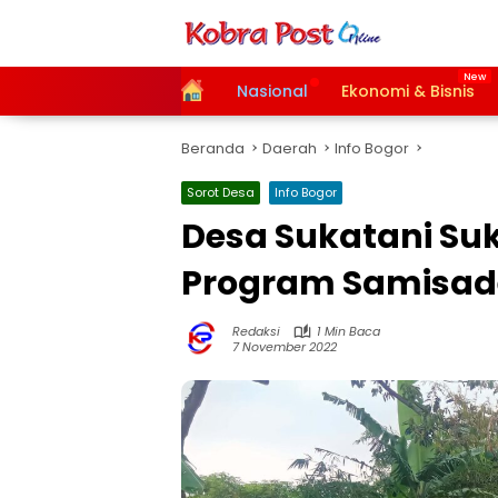
Langsung
ke
konten
Home
Nasional
Ekonomi & Bisnis
Beranda
Daerah
Info Bogor
Sorot Desa
Info Bogor
Desa Sukatani Su
Program Samisad
Redaksi
1 Min Baca
7 November 2022