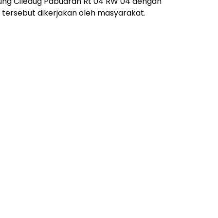
ung Ciledug Pabuaran Rt 04 RW 04 dengan
ersebut dikerjakan oleh masyarakat.