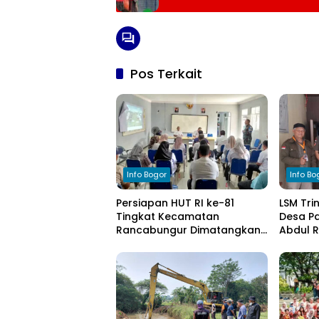
Pos Terkait
Info Bogor
Info Bo
Persiapan HUT RI ke-81
LSM Tri
Tingkat Kecamatan
Desa Pa
Rancabungur Dimatangkan
Abdul 
di Desa Cimulang, Libatkan
Komitm
Seluruh Elemen Masyarakat
Pengel