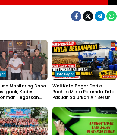
gor
Info Bogor
nusa Monitoring Dana
Wali Kota Bogor Dedie
sirgaok, Kades
Rachim Minta Perumda Tirta
Rohman Tegaskan
Pakuan Salurkan Air Bersih
en Transparansi
bagi Warga Terdampak
olaan Anggaran
Kekeringan