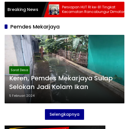
ahap 3 Juli-
Persiapan HUT RI ke-81 Tingkat
Breaking News
cepat, Kemensos
Kecamatan Rancabungur Dimatangkan
 Cek Daftar Daerah
di Desa Cimulang, Libatkan Seluruh
n
Elemen Masyarakat
Pemdes Mekarjaya
Sorot Desa
Keren, Pemdes Mekarjaya Sulap
Selokan Jadi Kolam Ikan
5 Februari 2024
Selengkapnya