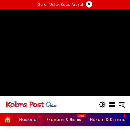
Langsung
×
Scroll Untuk Baca Artikel
ke
konten
Home
Nasional
Ekonomi & Bisnis
Hukum & Kriminal