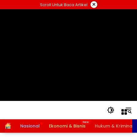
Langsung
×
Scroll Untuk Baca Artikel
ke
konten
Home
Nasional
Ekonomi & Bisnis
Hukum & Kriminal