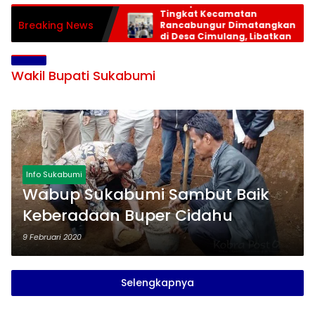
Persiapan HUT RI ke-81
Tingkat Kecamatan
Breaking News
Rancabungur Dimatangkan
di Desa Cimulang, Libatkan
Seluruh Elemen Masyarakat
Wakil Bupati Sukabumi
Info Sukabumi
Wabup Sukabumi Sambut Baik
Keberadaan Buper Cidahu
9 Februari 2020
Selengkapnya