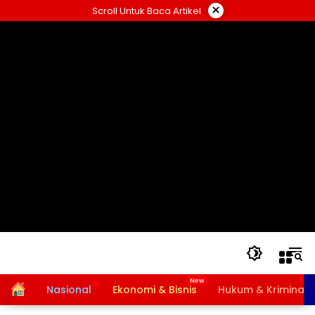
Langsung
×
Scroll Untuk Baca Artikel
ke
konten
Home
Nasional
Ekonomi & Bisnis
Hukum & Kriminal
Bansos PKH dan BPNT