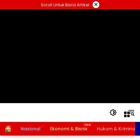
Langsung
×
Scroll Untuk Baca Artikel
ke
konten
Home
Nasional
Ekonomi & Bisnis
Hukum & Kriminal
Bansos PKH dan BPNT