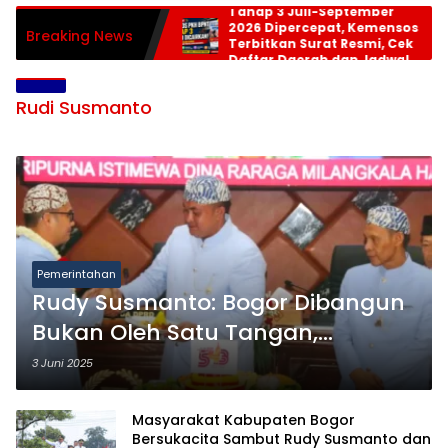
Tahap 3 Juli-September
2026 Dipercepat, Kemensos
Breaking News
Terbitkan Surat Resmi, Cek
Daftar Daerah dan Jadwal
Pencairan
Rudi Susmanto
Pemerintahan
Rudy Susmanto: Bogor Dibangun
Bukan Oleh Satu Tangan,
Melainkan Ribuan Hati
3 Juni 2025
Masyarakat Kabupaten Bogor
Bersukacita Sambut Rudy Susmanto dan