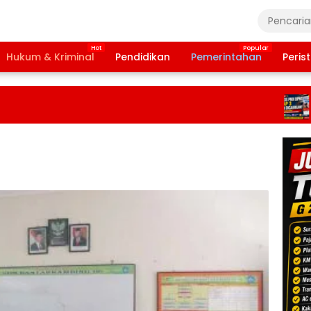
Hukum & Kriminal
Pendidikan
Pemerintahan
Peris
Ba
Ta
20
Te
Da
Pe