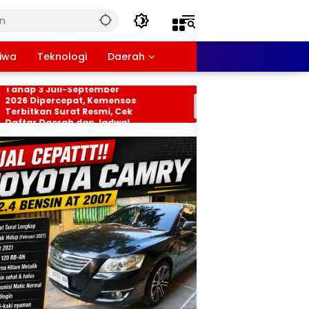
tiwa
Teknologi
Daerah
nsos PKH dan BPNT
Persiapan HUT RI ke-
hap 3 Juli-September
Tingkat Kecamatan
26 Dipercepat, Kemensos
Rancabungur Dimat
rbitkan Surat Resmi, Cek
di Desa Cimulang, Li
ftar Daerah dan Jadwal
Seluruh Elemen Mas
ncairan