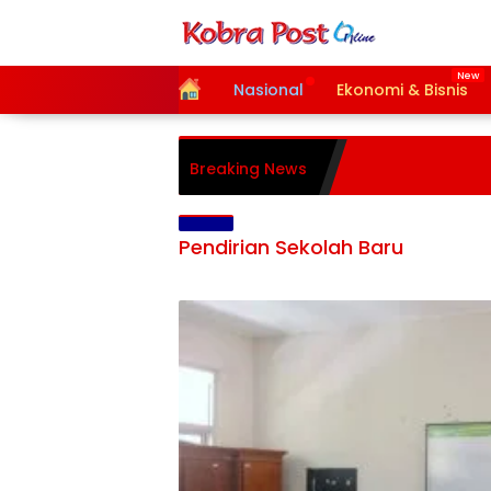
Langsung
ke
konten
Home
Nasional
Ekonomi & Bisnis
Breaking News
Pendirian Sekolah Baru