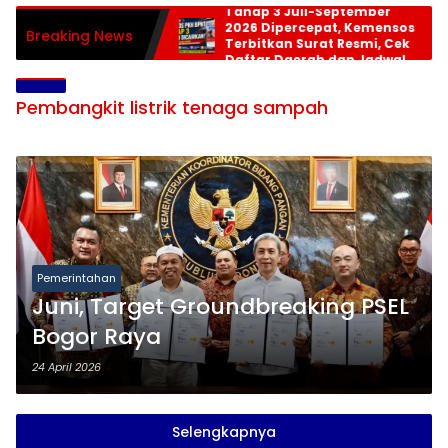
Tahap 3 Juli-September
2026 Dipercepat, Kemensos
Breaking News
Terbitkan Surat Resmi, Cek
Daftar Daerah dan Jadwal
Pencairan
Pembangkit listrik tenaga sampah
Pemerintahan
Juni, Target Groundbreaking PSEL
Bogor Raya
24 April 2026
Selengkapnya