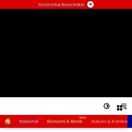
Langsung
×
Scroll Untuk Baca Artikel
ke
konten
Home
Nasional
Ekonomi & Bisnis
Hukum & Kriminal
Bansos PKH dan BPNT