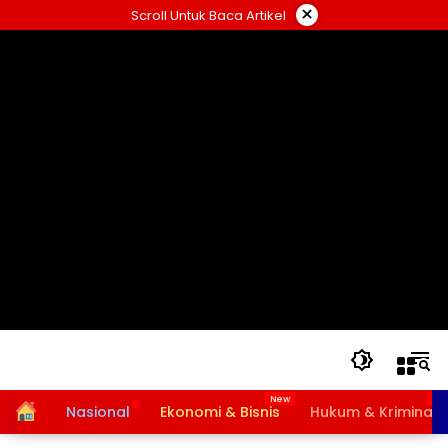
Langsung
×
Scroll Untuk Baca Artikel
ke
konten
Home
Nasional
Ekonomi & Bisnis
Hukum & Kriminal
Bansos PKH dan BPNT