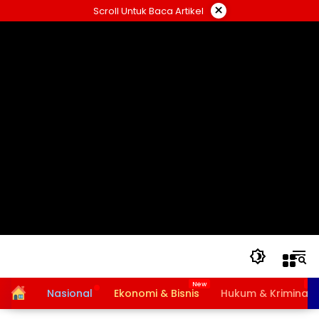
Langsung
×
Scroll Untuk Baca Artikel
ke
konten
Home
Nasional
Ekonomi & Bisnis
Hukum & Kriminal
Bansos PKH dan BPNT