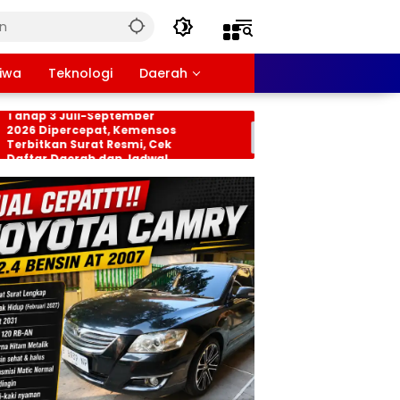
tiwa
Teknologi
Daerah
sos PKH dan BPNT
Persiapan HUT RI ke-81
ap 3 Juli-September
Tingkat Kecamatan
6 Dipercepat, Kemensos
Rancabungur Dimata
bitkan Surat Resmi, Cek
di Desa Cimulang, Lib
tar Daerah dan Jadwal
Seluruh Elemen Masya
cairan