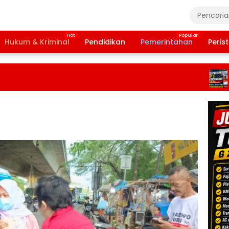
Hukum & Kriminal
Pendidikan
Pemerintahan
Peris
Ban
Tah
202
Ter
Daf
Pen