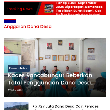
Tahap 3 Juli-September
2026 Dipercepat, Kemensos
Breaking News
Terbitkan Surat Resmi, Cek
Daftar Daerah dan Jadwal
Pencairan
Anggaran Dana Desa
Pemerintahan
Kades Rancabungur Beberkan
Total Penggunaan Dana Desa
2025 Capai Rp1,44 Miliar
18 Mei 2026
Rp 727 Juta Dana Desa Cair, Pemdes