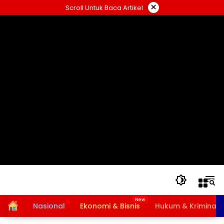
Langsung
×
Scroll Untuk Baca Artikel
ke
konten
Home
Nasional
Ekonomi & Bisnis
Hukum & Kriminal
Bansos PKH dan BPNT