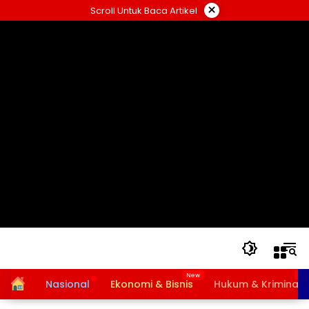
Langsung
×
Scroll Untuk Baca Artikel
ke
konten
Home
Nasional
Ekonomi & Bisnis
Hukum & Kriminal