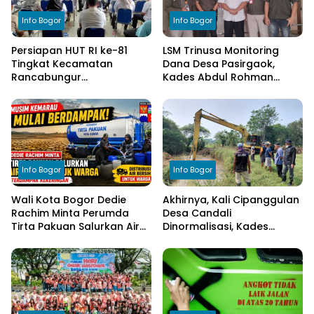
Info Bogor
Info Bogor
Persiapan HUT RI ke-81
LSM Trinusa Monitoring
Tingkat Kecamatan
Dana Desa Pasirgaok,
Rancabungur
Kades Abdul Rohman
Dimatangkan di Desa
Tegaskan Komitmen
Cimulang, Libatkan Seluruh
Transparansi Pengelolaan
Elemen Masyarakat
Anggaran
Info Bogor
Info Bogor
Wali Kota Bogor Dedie
Akhirnya, Kali Cipanggulan
Rachim Minta Perumda
Desa Candali
Tirta Pakuan Salurkan Air
Dinormalisasi, Kades
Bersih bagi Warga
Ucapkan Terima Kasih
Terdampak Kekeringan
kepada Bupati Bogor