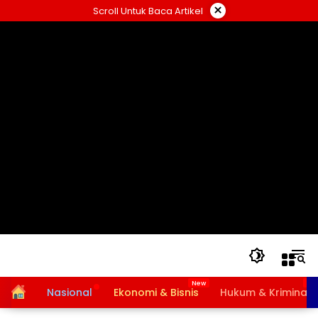
Langsung
×
Scroll Untuk Baca Artikel
ke
konten
Home
Nasional
Ekonomi & Bisnis
Hukum & Kriminal