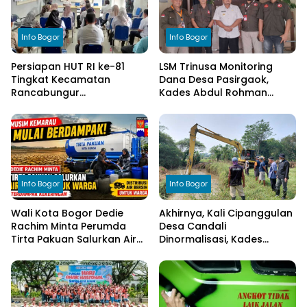
Info Bogor
Info Bogor
Persiapan HUT RI ke-81
LSM Trinusa Monitoring
Tingkat Kecamatan
Dana Desa Pasirgaok,
Rancabungur
Kades Abdul Rohman
Dimatangkan di Desa
Tegaskan Komitmen
Cimulang, Libatkan Seluruh
Transparansi Pengelolaan
Elemen Masyarakat
Anggaran
Info Bogor
Info Bogor
Wali Kota Bogor Dedie
Akhirnya, Kali Cipanggulan
Rachim Minta Perumda
Desa Candali
Tirta Pakuan Salurkan Air
Dinormalisasi, Kades
Bersih bagi Warga
Ucapkan Terima Kasih
Terdampak Kekeringan
kepada Bupati Bogor