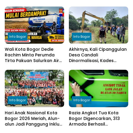
Dimatangkan di Desa
Tegaskan Komitmen
Cimulang, Libatkan Seluruh
Transparansi Pengelolaan
Elemen Masyarakat
Anggaran
Info Bogor
Info Bogor
Wali Kota Bogor Dedie
Akhirnya, Kali Cipanggulan
Rachim Minta Perumda
Desa Candali
Tirta Pakuan Salurkan Air
Dinormalisasi, Kades
Bersih bagi Warga
Ucapkan Terima Kasih
Terdampak Kekeringan
kepada Bupati Bogor
Info Bogor
Info Bogor
Hari Anak Nasional Kota
Razia Angkot Tua Kota
Bogor 2026 Meriah, Alun-
Bogor Digencarkan, 313
alun Jadi Panggung Inklusi
Armada Berhasil
Anak
Ditertibkan