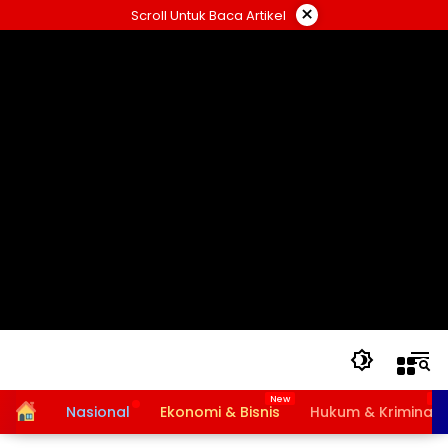
Langsung
×
Scroll Untuk Baca Artikel
ke
konten
Home
Nasional
Ekonomi & Bisnis
Hukum & Kriminal