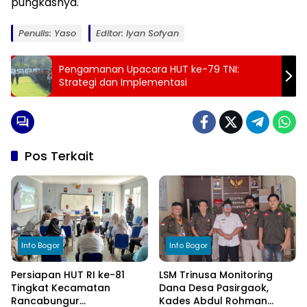
pungkasnya.
Penulis: Yaso
Editor: Iyan Sofyan
Pengamanan Upacara HUT ke-79 TNI:
Strategi dan Implementasi
Pos Terkait
Info Bogor
Info Bogor
Persiapan HUT RI ke-81
LSM Trinusa Monitoring
Tingkat Kecamatan
Dana Desa Pasirgaok,
Rancabungur
Kades Abdul Rohman