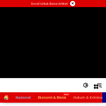
Langsung
×
Scroll Untuk Baca Artikel
ke
konten
Home
Nasional
Ekonomi & Bisnis
Hukum & Kriminal
Bansos PKH dan BPNT