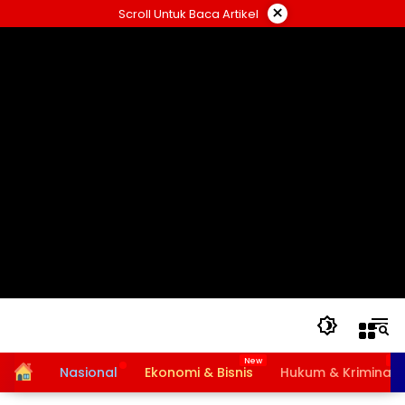
Langsung
×
Scroll Untuk Baca Artikel
ke
konten
Home
Nasional
Ekonomi & Bisnis
Hukum & Kriminal
Bansos PKH dan BPNT