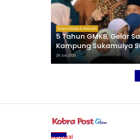
Gaya Hidup & Hiburan
5 Tahun GMKB, Gelar S
Kampung Sukamulya Su
28 Juli 2025
Redaksi