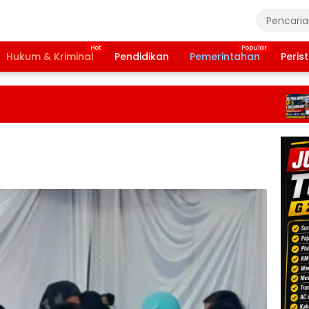
Hukum & Kriminal
Pendidikan
Pemerintahan
Peris
Ba
Ta
20
Te
Da
Pe