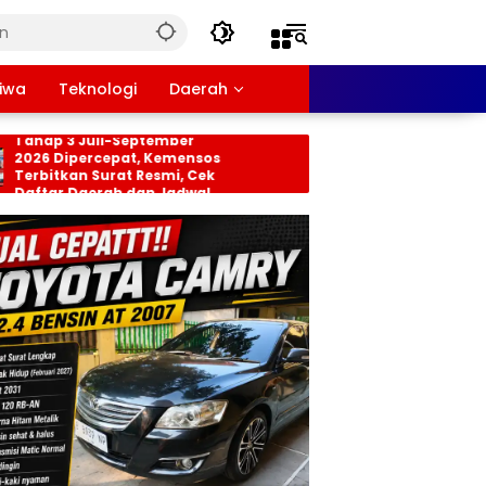
tiwa
Teknologi
Daerah
nsos PKH dan BPNT
Persiapan HUT RI ke-8
hap 3 Juli-September
Tingkat Kecamatan
26 Dipercepat, Kemensos
Rancabungur Dimat
rbitkan Surat Resmi, Cek
di Desa Cimulang, Li
ftar Daerah dan Jadwal
Seluruh Elemen Masy
ncairan