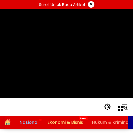
Langsung
×
Scroll Untuk Baca Artikel
ke
konten
Home
Nasional
Ekonomi & Bisnis
Hukum & Kriminal
Bansos PKH dan BPNT