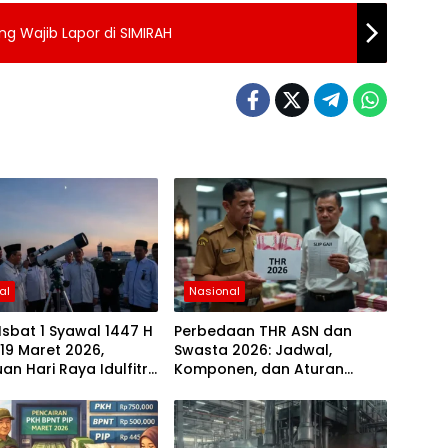
ng Wajib Lapor di SIMIRAH
al
Nasional
Isbat 1 Syawal 1447 H
Perbedaan THR ASN dan
 19 Maret 2026,
Swasta 2026: Jadwal,
an Hari Raya Idulfitri
Komponen, dan Aturan
u Hasil Rukyat Hilal
Lengkapnya