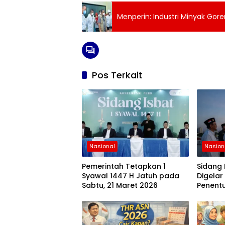
Menperin: Industri Minyak Gore
Pos Terkait
Nasional
Nasion
Pemerintah Tetapkan 1
Sidang 
Syawal 1447 H Jatuh pada
Digelar
Sabtu, 21 Maret 2026
Penentu
Menungg