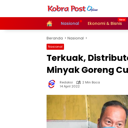
Langsung
ke
konten
Home
Nasional
Ekonomi & Bisnis
Beranda
Nasional
Nasional
Terkuak, Distribu
Minyak Goreng Cu
Redaksi
2 Min Baca
14 April 2022