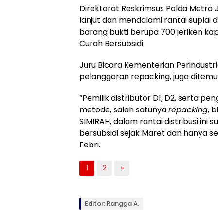
Direktorat Reskrimsus Polda Metro J
lanjut dan mendalami rantai suplai dis
barang bukti berupa 700 jeriken kap
Curah Bersubsidi.
Juru Bicara Kementerian Perindustri
pelanggaran repacking, juga ditemuka
“Pemilik distributor D1, D2, serta 
metode, salah satunya
repacking
, 
SIMIRAH, dalam rantai distribusi ini
bersubsidi sejak Maret dan hanya seb
Febri.
1
2
»
Editor: Rangga A.