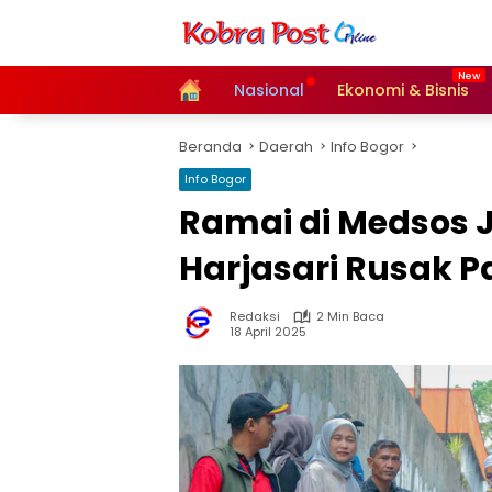
Langsung
ke
konten
Home
Nasional
Ekonomi & Bisnis
Beranda
Daerah
Info Bogor
Info Bogor
Ramai di Medsos J
Harjasari Rusak P
Redaksi
2 Min Baca
18 April 2025