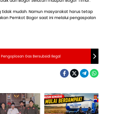
, baik dari Bogor Selatan maupun Bogor Timur.
g tidak mudah. Namun masyarakat harus tetap
kan Pemkot Bogor saat ini melalui pengaspalan
k Pengoplosan Gas Bersubsidi Ilegal