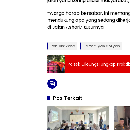
jalan yang sering dilalui masyarakat
“Warga harap bersabar, ini meman
mendukung apa yang sedang dikerja
di Jalan Ashari,” tuturnya.
Penulis: Yaso
Editor: Iyan Sofyan
Polsek Cileungsi Ungkap Prakti
Pos Terkait