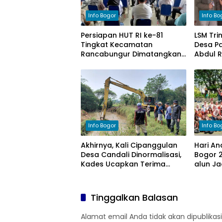
Info Bogor
Info Bo
Persiapan HUT RI ke-81
LSM Tri
Tingkat Kecamatan
Desa Pa
Rancabungur Dimatangkan
Abdul 
di Desa Cimulang, Libatkan
Komitm
Seluruh Elemen Masyarakat
Pengel
Info Bogor
Info Bo
Akhirnya, Kali Cipanggulan
Hari An
Desa Candali Dinormalisasi,
Bogor 2
Kades Ucapkan Terima
alun Ja
Kasih kepada Bupati Bogor
Anak
Tinggalkan Balasan
Alamat email Anda tidak akan dipublikasi