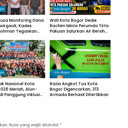
gor
Info Bogor
nusa Monitoring Dana
Wali Kota Bogor Dedie
sirgaok, Kades
Rachim Minta Perumda Tirta
Rohman Tegaskan
Pakuan Salurkan Air Bersih
en Transparansi
bagi Warga Terdampak
olaan Anggaran
Kekeringan
gor
Info Bogor
ak Nasional Kota
Razia Angkot Tua Kota
026 Meriah, Alun-
Bogor Digencarkan, 313
di Panggung Inklusi
Armada Berhasil Ditertibkan
kan.
Ruas yang wajib ditandai
*