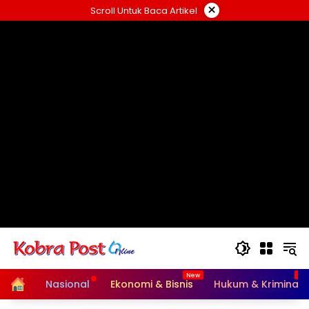
Langsung
×
Scroll Untuk Baca Artikel
ke
konten
Home
Nasional
Ekonomi & Bisnis
Hukum & Kriminal