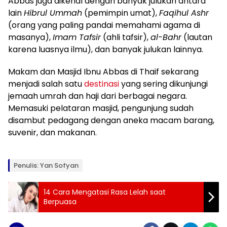
Abbas juga dikenal dengan banyak julukan antara
lain
Hibrul Ummah
(pemimpin umat),
Faqihul Ashr
(orang yang paling pandai memahami agama di
masanya),
Imam Tafsir
(ahli tafsir),
al-Bahr
(lautan
karena luasnya ilmu), dan banyak julukan lainnya.
Makam dan Masjid Ibnu Abbas di Thaif sekarang
menjadi salah satu
destinasi
yang sering dikunjungi
jemaah umrah dan haji dari berbagai negara.
Memasuki pelataran masjid, pengunjung sudah
disambut pedagang dengan aneka macam barang,
suvenir, dan makanan.
Penulis: Yan Sofyan
14 Cara Mengatasi Rasa Lelah saat
Berpuasa