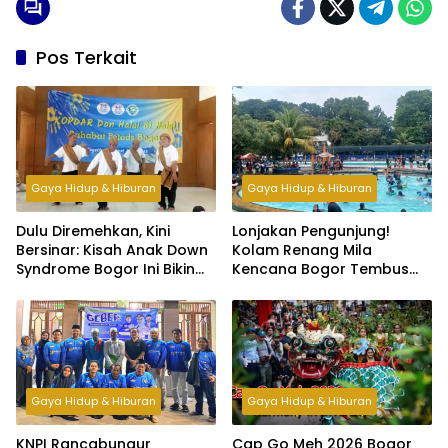
Pos Terkait
Gaya Hidup & Hiburan
Gaya Hidup & Hiburan
Dulu Diremehkan, Kini
Lonjakan Pengunjung!
Bersinar: Kisah Anak Down
Kolam Renang Mila
Syndrome Bogor Ini Bikin
Kencana Bogor Tembus
Haru
500 Orang per Hari di Libur
Lebaran
Gaya Hidup & Hiburan
Gaya Hidup & Hiburan
KNPI Rancabungur
Cap Go Meh 2026 Bogor