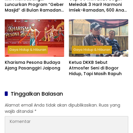
Luncurkan Program “Geber
Meledak 3 Hari! Harmoni
Masjid” di Bulan Ramadan,
Imlek-Ramadan, 600 Anak
Bangun Kepedulian dan
Yatim & Difabel Ikut Bukber
Kebersamaan Pemuda
Gaya Hidup & Hiburan
Gaya Hidup & Hiburan
Kharisma Pesona Budaya
Ketua DKKB Sebut
Ajang Pasanggiri Jaipong
Atmosfer Seni di Bogor
Hidup, Tapi Masih Rapuh
Tinggalkan Balasan
Alamat email Anda tidak akan dipublikasikan.
Ruas yang
wajib ditandai
*