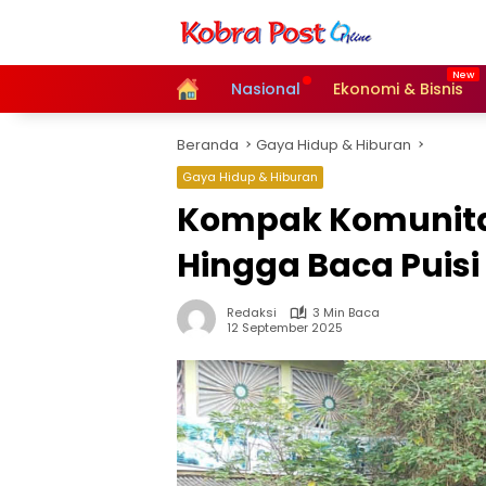
Langsung
ke
konten
Home
Nasional
Ekonomi & Bisnis
Beranda
Gaya Hidup & Hiburan
Gaya Hidup & Hiburan
Kompak Komunitas
Hingga Baca Puisi
Redaksi
3 Min Baca
12 September 2025