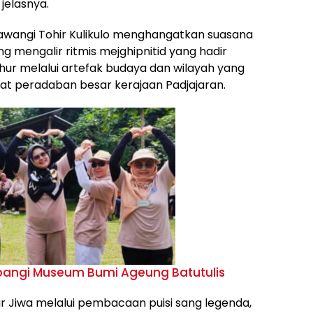
jelasnya.
wangi Tohir Kulikulo menghangatkan suasana
g mengalir ritmis mejghipnitid yang hadir
ur melalui artefak budaya dan wilayah yang
sat peradaban besar kerajaan Padjajaran.
mbangi Museum Bumi Ageung Batutulis
 Jiwa melalui pembacaan puisi sang legenda,