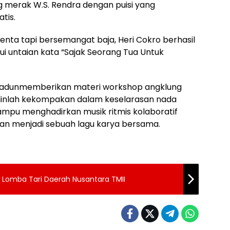
ng merak W.S. Rendra dengan puisi yang
tis.
enta tapi bersemangat baja, Heri Cokro berhasil
i untaian kata “Sajak Seorang Tua Untuk
 Madunmemberikan materi workshop angklung
jalinlah kekompakan dalam keselarasan nada
mpu menghadirkan musik ritmis kolaboratif
an menjadi sebuah lagu karya bersama.
 di Lomba Tari Daerah Nusantara TMII