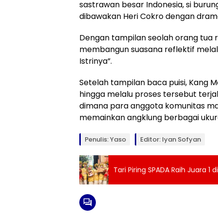
sastrawan besar Indonesia, si buru
dibawakan Heri Cokro dengan drama
Dengan tampilan seolah orang tua r
membangun suasana reflektif melalu
Istrinya”.
Setelah tampilan baca puisi, Kang
hingga melalu proses tersebut ter
dimana para anggota komunitas ma
memainkan angklung berbagai ukur
Penulis: Yaso
Editor: Iyan Sofyan
Tari Piring SPADA Raih Juara 1