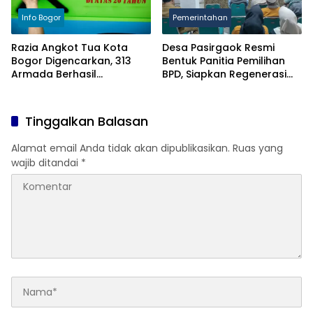
Info Bogor
Pemerintahan
Razia Angkot Tua Kota
Desa Pasirgaok Resmi
Bogor Digencarkan, 313
Bentuk Panitia Pemilihan
Armada Berhasil
BPD, Siapkan Regenerasi
Ditertibkan
Wakil Masyarakat untuk
Masa Jabatan 8 Tahun
Tinggalkan Balasan
Alamat email Anda tidak akan dipublikasikan.
Ruas yang
wajib ditandai
*