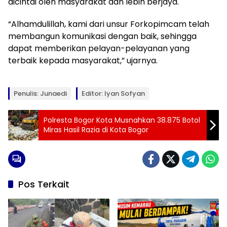
dicintai oleh masyarakat dan lebih berjaya.
“Alhamdulillah, kami dari unsur Forkopimcam telah
membangun komunikasi dengan baik, sehingga
dapat memberikan pelayan-pelayanan yang
terbaik kepada masyarakat,” ujarnya.
Penulis: Junaedi
Editor: Iyan Sofyan
Polresta Bogor Kota Musnahkan 38.875 Botol
Miras Hasil Razia di Kota Bogor
Pos Terkait