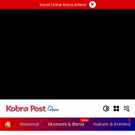
Langsung
×
Scroll Untuk Baca Artikel
ke
konten
Home
Nasional
Ekonomi & Bisnis
Hukum & Kriminal