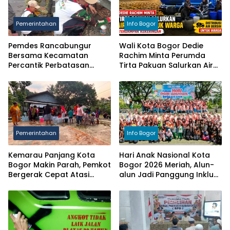
Pemerintahan
Info Bogor
Pemdes Rancabungur
Wali Kota Bogor Dedie
Bersama Kecamatan
Rachim Minta Perumda
Percantik Perbatasan
Tirta Pakuan Salurkan Air
Ciampea, Cat Pagar Merah
Bersih bagi Warga
Putih Sambut HUT RI ke-81
Terdampak Kekeringan
Pemerintahan
Info Bogor
Kemarau Panjang Kota
Hari Anak Nasional Kota
Bogor Makin Parah, Pemkot
Bogor 2026 Meriah, Alun-
Bergerak Cepat Atasi
alun Jadi Panggung Inklusi
Kekeringan
Anak