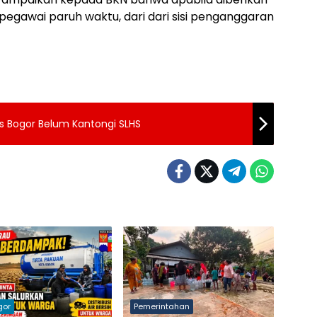
pegawai paruh waktu, dari dari sisi penganggaran
lis Bogor Belum Kantongi SLHS
gor
Pemerintahan