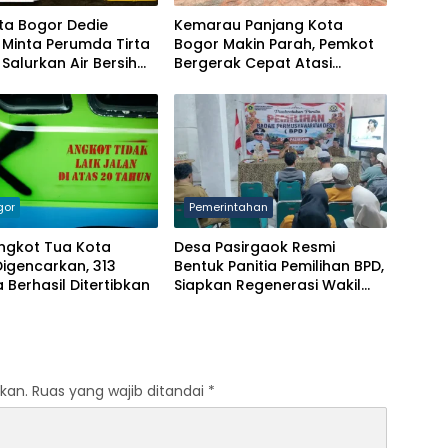
ta Bogor Dedie
Kemarau Panjang Kota
Minta Perumda Tirta
Bogor Makin Parah, Pemkot
Salurkan Air Bersih
Bergerak Cepat Atasi
arga Terdampak
Kekeringan
ngan
gor
Pemerintahan
ngkot Tua Kota
Desa Pasirgaok Resmi
igencarkan, 313
Bentuk Panitia Pemilihan BPD,
Berhasil Ditertibkan
Siapkan Regenerasi Wakil
Masyarakat untuk Masa
Jabatan 8 Tahun
kan.
Ruas yang wajib ditandai
*