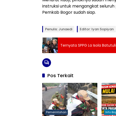
instruksi untuk mengangkat seluruh 
Pemkab Bogor sudah siap.
Penulis: Junaedi
Editor: Iyan Sopiyan
Ternyata SPPG La Isola Batutu
Pos Terkait
Pemerintahan
Info Bo