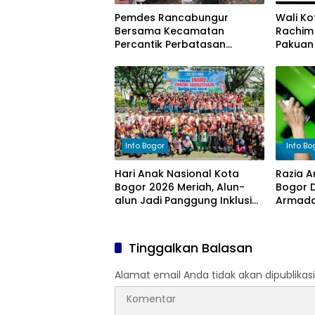
Pemdes Rancabungur
Wali Ko
Bersama Kecamatan
Rachim 
Percantik Perbatasan
Pakuan 
Ciampea, Cat Pagar Merah
bagi W
Putih Sambut HUT RI ke-81
Kekeri
Info Bogor
Info Bo
Hari Anak Nasional Kota
Razia A
Bogor 2026 Meriah, Alun-
Bogor D
alun Jadi Panggung Inklusi
Armada 
Anak
Tinggalkan Balasan
Alamat email Anda tidak akan dipublikasi