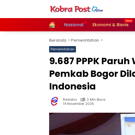
Langsung
ke
konten
Home
Nasional
Ekonomi & Bisnis
Beranda
Pemerintahan
Pemerintahan
9.687 PPPK Paruh
Pemkab Bogor Dilan
Indonesia
Redaksi
2 Min Baca
14 November 2025